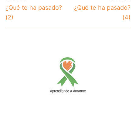
de
Entrada
Entrada
¿Qué te ha pasado?
¿Qué te ha pasado?
entradas
anterior:
siguiente:
(2)
(4)