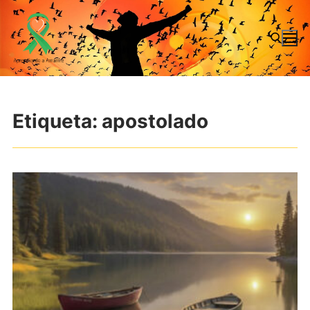
Ir
al
contenido
Buscar:
Etiqueta:
apostolado