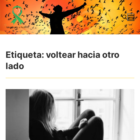
Ir
al
contenido
Buscar:
Etiqueta:
voltear hacia otro
lado