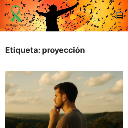
Ir
al
contenido
Buscar:
Etiqueta:
proyección